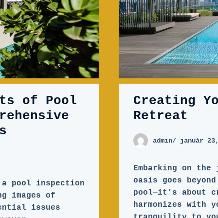
ts of Pool
Creating Y
rehensive
Retreat
s
admin
/ január 23
Embarking on the 
oasis goes beyond
 a pool inspection
pool—it’s about c
ng images of
harmonizes with y
ential issues
tranquility to yo