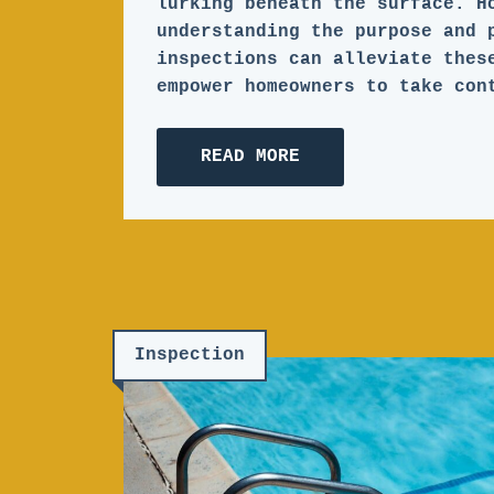
lurking beneath the surface. H
understanding the purpose and 
inspections can alleviate thes
empower homeowners to take con
READ MORE
Inspection