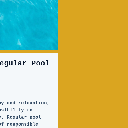
egular Pool
oy and relaxation,
nsibility to
y. Regular pool
of responsible