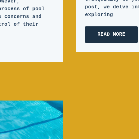
owever,
post, we delve in
process of pool
exploring
e concerns and
trol of their
READ MORE